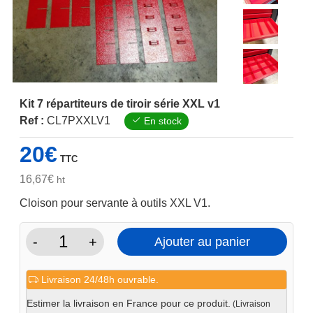
Kit 7 répartiteurs de tiroir série XXL v1
Ref :
CL7PXXLV1
En stock
20
€
TTC
16,67
€
ht
Cloison pour servante à outils XXL V1.
-
+
Ajouter au panier
quantité
de
Livraison 24/48h ouvrable.
Kit
7
Estimer la livraison en France pour ce produit.
(Livraison