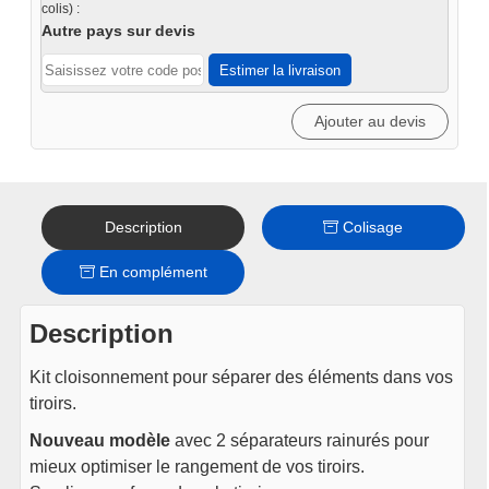
répartiteurs
colis) :
de
Autre pays sur devis
tiroir
Estimer la livraison
série
XXL
Ajouter au devis
v1
Description
Colisage
En complément
Description
Kit cloisonnement pour séparer des éléments dans vos
tiroirs.
Nouveau modèle
avec 2 séparateurs rainurés pour
mieux optimiser le rangement de vos tiroirs.