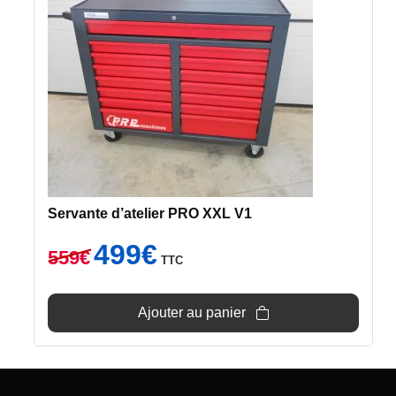
Servante d’atelier PRO XXL V1
Le
Le
499
€
559
€
TTC
prix
prix
initial
actuel
était :
est :
Ajouter au panier
559€.
499€.