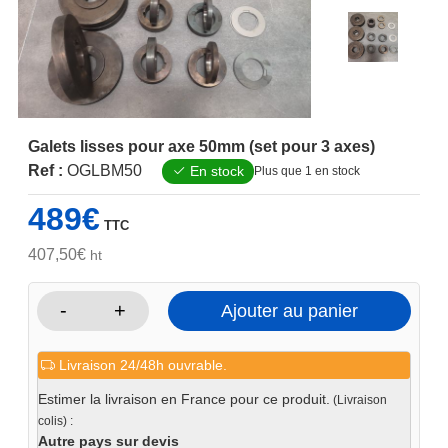
Galets lisses pour axe 50mm (set pour 3 axes)
Ref :
OGLBM50
En stock
Plus que 1 en stock
489
€
TTC
407,50
€
ht
-
+
Ajouter au panier
quantité
de
Livraison 24/48h ouvrable.
Galets
lisses
Estimer la livraison en France pour ce produit.
(Livraison
pour
colis) :
axe
Autre pays sur devis