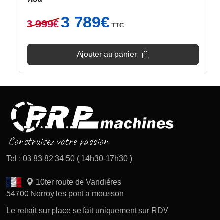
Le
Le
3 789
€
3 999
€
TTC
prix
prix
initial
actuel
était :
est :
Ajouter au panier
3
3
999€.
789€.
Tel : 03 83 82 34 50 ( 14h30-17h30 )
10ter route de Vandiéres
54700 Norroy les pont a mousson
Le retrait sur place se fait uniquement sur RDV