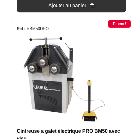
était :
est :
Ajouter au panier
3
3
699€.
499€.
Promo !
Ref :
RBM50DRO
Cintreuse a galet électrique PRO BM50 avec
visu