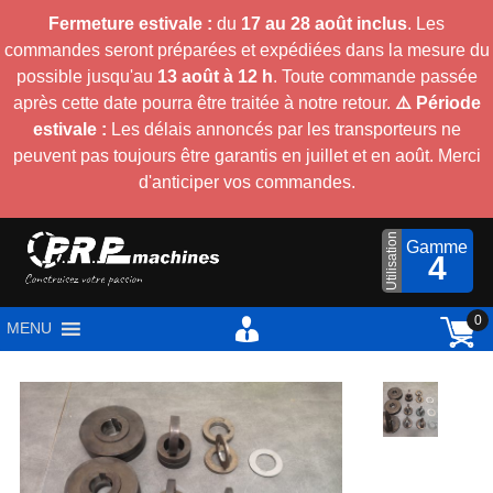
Fermeture estivale :
du
17 au 28 août inclus
. Les
commandes seront préparées et expédiées dans la mesure du
possible jusqu'au
13 août à 12 h
. Toute commande passée
après cette date pourra être traitée à notre retour.
⚠️ Période
estivale :
Les délais annoncés par les transporteurs ne
peuvent pas toujours être garantis en juillet et en août. Merci
d'anticiper vos commandes.
Utilisation
Gamme
4
0
MENU