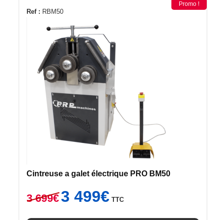
Promo !
Ref :
RBM50
Cintreuse a galet électrique PRO BM50
Le
Le
3 499
€
3 699
€
TTC
prix
prix
initial
actuel