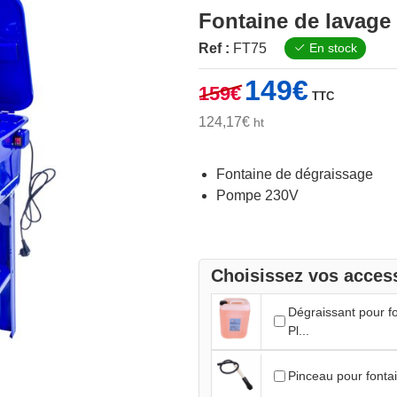
Fontaine de lavage 
Ref :
FT75
En stock
Le
Le
149
€
159
€
TTC
prix
prix
initial
actuel
124,17
€
ht
était :
est :
159€.
149€.
Fontaine de dégraissage
Pompe 230V
Choisissez vos access
Dégraissant pour f
Pl...
Pinceau pour fonta