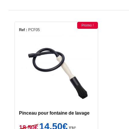
Promo !
Ref :
PCF05
Pinceau pour fontaine de lavage
Le
Le
14,50
€
18,50
€
TTC