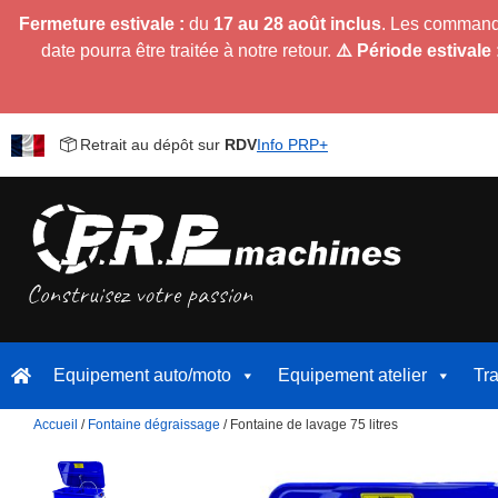
Fermeture estivale :
du
17 au 28 août inclus
. Les command
date pourra être traitée à notre retour.
⚠️ Période estivale 
Retrait au dépôt sur
RDV
Info PRP+
Equipement auto/moto
Equipement atelier
Tr
Accueil
/
Fontaine dégraissage
/ Fontaine de lavage 75 litres