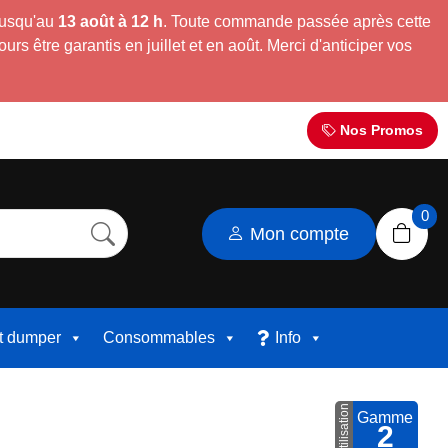
jusqu'au
13 août à 12 h
. Toute commande passée après cette
s être garantis en juillet et en août. Merci d'anticiper vos
Nos Promos
0
Mon compte
et dumper
Consommables
Info
Utilisation
Gamme
2