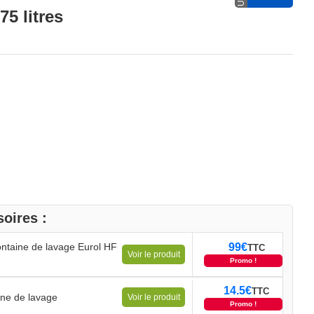
75 litres
oires :
ontaine de lavage Eurol HF
99
€
TTC
Voir le produit
Promo !
14.5
€
TTC
ine de lavage
Voir le produit
Promo !