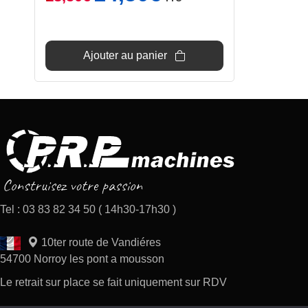
prix
prix
initial
actuel
était :
est :
18,50€.
14,50€.
Ajouter au panier
Tel : 03 83 82 34 50 ( 14h30-17h30 )
10ter route de Vandiéres
54700 Norroy les pont a mousson
Le retrait sur place se fait uniquement sur RDV