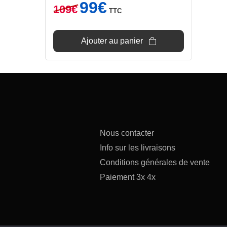
Le
Le
99
€
109
€
TTC
prix
prix
initial
actuel
était :
est :
Ajouter au panier
109€.
99€.
Nous contacter
Info sur les livraisons
Conditions générales de vente
Paiement 3x 4x