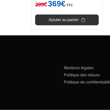
Le
Le
369
€
399
€
TTC
prix
prix
initial
actuel
était :
est :
Ajouter au panier
399€.
369€.
Mentions légales
Politique des retours
Politique de confidentialité