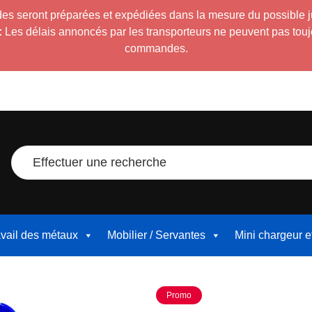
es seront préparées et expédiées dans la mesure du possible 
:
Les délais annoncés par les transporteurs ne peuvent pas toujour
commandes.
Effectuer une recherche
avail des métaux
Mobilier / Servantes
Mini chargeur 
Promo