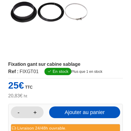
Fixation gant sur cabine sablage
Ref :
FIXGT01
En stock
Plus que 1 en stock
25
€
TTC
20,83
€
ht
-
+
Ajouter au panier
quantité
de
Livraison 24/48h ouvrable.
Fixation