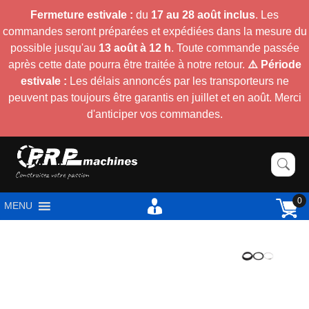
Fermeture estivale :
du
17 au 28 août inclus
. Les
commandes seront préparées et expédiées dans la mesure du
possible jusqu'au
13 août à 12 h
. Toute commande passée
après cette date pourra être traitée à notre retour.
⚠️ Période
estivale :
Les délais annoncés par les transporteurs ne
peuvent pas toujours être garantis en juillet et en août. Merci
d'anticiper vos commandes.
0
MENU