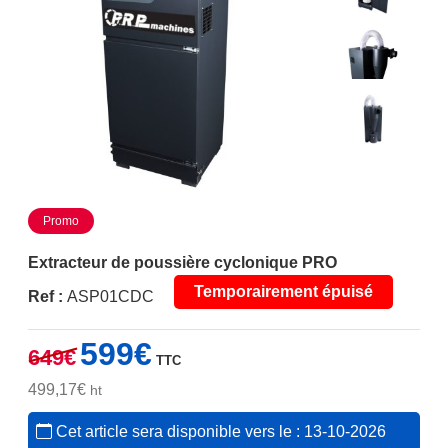
Promo
Extracteur de poussière cyclonique PRO
Temporairement épuisé
Ref :
ASP01CDC
Le
Le
599
€
649
€
TTC
prix
prix
initial
actuel
499,17
€
ht
était :
est :
Cet article sera disponible vers le : 13-10-2026
649€.
599€.