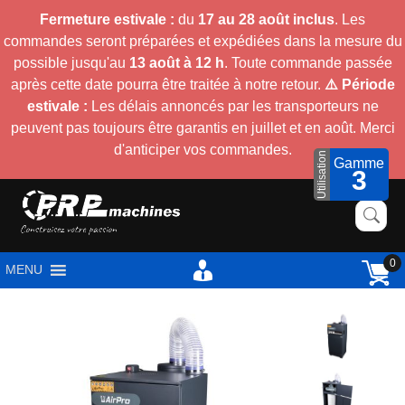
Fermeture estivale :
du
17 au 28 août inclus
. Les
commandes seront préparées et expédiées dans la mesure du
possible jusqu'au
13 août à 12 h
. Toute commande passée
après cette date pourra être traitée à notre retour.
⚠️ Période
estivale :
Les délais annoncés par les transporteurs ne
peuvent pas toujours être garantis en juillet et en août. Merci
d'anticiper vos commandes.
Utilisation
Gamme
3
0
MENU