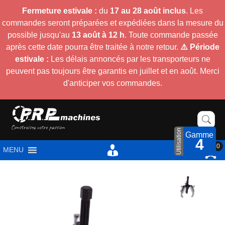
Fermeture estivale :
du
17 au 28 août inclus
. Les
commandes seront préparées et expédiées dans la mesure du
possible jusqu'au
13 août à 12 h
. Toute commande passée
après cette date pourra être traitée à notre retour.
⚠️ Période
estivale :
Les délais annoncés par les transporteurs ne
peuvent pas toujours être garantis en juillet et en août. Merci
d'anticiper vos commandes.
Utilisation
Gamme
4
0
MENU