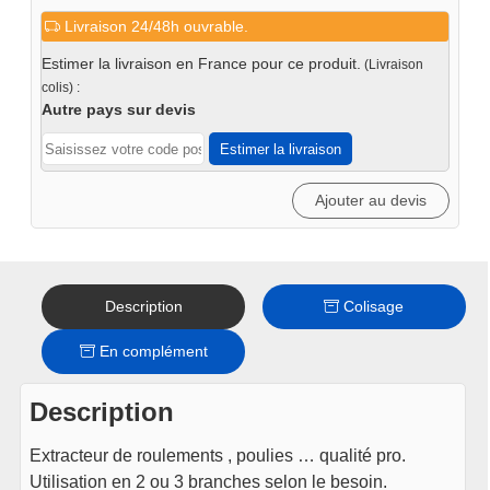
de
Livraison 24/48h ouvrable.
Extracteur
2
Estimer la livraison en France pour ce produit.
(Livraison
-
colis) :
3
Autre pays sur devis
branches
Estimer la livraison
réversible
4"-100mm
Ajouter au devis
Description
Colisage
En complément
Description
Extracteur de roulements , poulies … qualité pro.
Utilisation en 2 ou 3 branches selon le besoin.