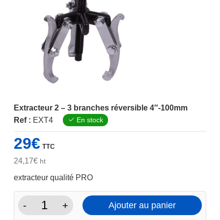
Extracteur 2 – 3 branches réversible 4″-100mm
Ref :
EXT4
En stock
29
€
TTC
24,17
€
ht
extracteur qualité PRO
-
+
Ajouter au panier
quantité