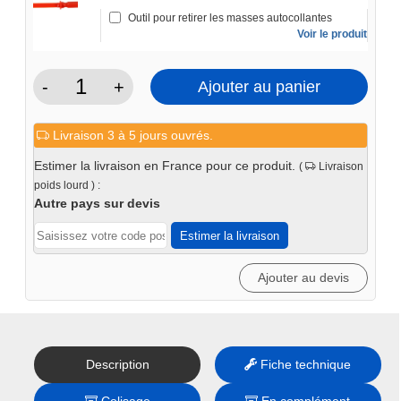
Outil pour retirer les masses autocollantes
Voir le produit
-
+
Ajouter au panier
quantité
de
Livraison 3 à 5 jours ouvrés.
Équilibreuse
de
Estimer la livraison en France pour ce produit.
(
Livraison
roue
poids lourd ) :
manuelle
Autre pays sur devis
WB800
Estimer la livraison
Ajouter au devis
Description
Fiche technique