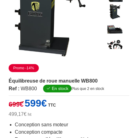
Promo -14%
Équilibreuse de roue manuelle WB800
Ref :
WB800
En stock
Plus que 2 en stock
Le
Le
599
€
699
€
TTC
prix
prix
initial
actuel
499,17
€
ht
était :
est :
Conception sans moteur
699€.
599€.
Conception compacte