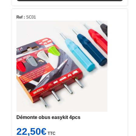
Ref :
SC01
Démonte obus easykit 4pcs
22,50
€
TTC