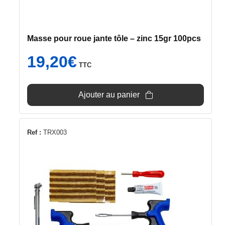
Masse pour roue jante tôle – zinc 15gr 100pcs
19,20
€
TTC
Ajouter au panier
Ref :
TRX003