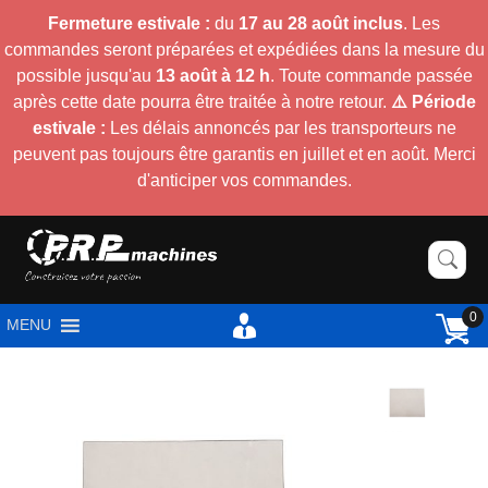
Fermeture estivale :
du
17 au 28 août inclus
. Les
commandes seront préparées et expédiées dans la mesure du
possible jusqu'au
13 août à 12 h
. Toute commande passée
après cette date pourra être traitée à notre retour.
⚠️ Période
estivale :
Les délais annoncés par les transporteurs ne
peuvent pas toujours être garantis en juillet et en août. Merci
d'anticiper vos commandes.
0
MENU