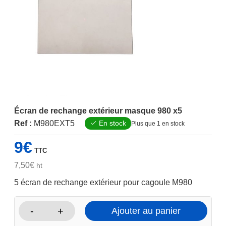
Écran de rechange extérieur masque 980 x5
Ref :
M980EXT5
En stock
Plus que 1 en stock
9
€
TTC
7,50
€
ht
5 écran de rechange extérieur pour cagoule M980
-
+
Ajouter au panier
quantité