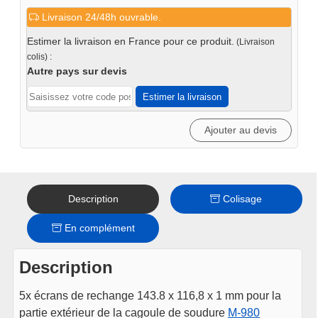
de
Livraison 24/48h ouvrable.
Écran
de
Estimer la livraison en France pour ce produit.
(Livraison
rechange
colis) :
extérieur
Autre pays sur devis
masque
Estimer la livraison
980
x5
Ajouter au devis
Description
Colisage
En complément
Description
5x écrans de rechange 143.8 x 116,8 x 1 mm pour la
partie extérieur de la cagoule de soudure
M-980