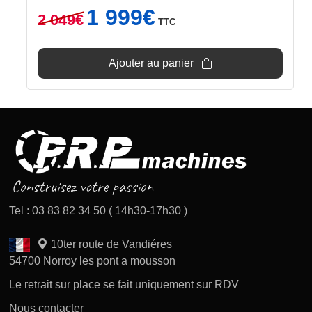
Le
Le
1 999
€
2 049
€
TTC
prix
prix
initial
actuel
était :
est :
Ajouter au panier
2
1
049€.
999€.
Tel : 03 83 82 34 50 ( 14h30-17h30 )
10ter route de Vandiéres
54700 Norroy les pont a mousson
Le retrait sur place se fait uniquement sur RDV
Nous contacter