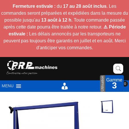
Fermeture estivale :
du
17 au 28 août inclus
. Les
commandes seront préparées et expédiées dans la mesure du
possible jusqu'au
13 août à 12 h
. Toute commande passée
après cette date pourra être traitée à notre retour.
⚠️ Période
estivale :
Les délais annoncés par les transporteurs ne
peuvent pas toujours être garantis en juillet et en août. Merci
d'anticiper vos commandes.
Utilisation
Gamme
3
0
MENU