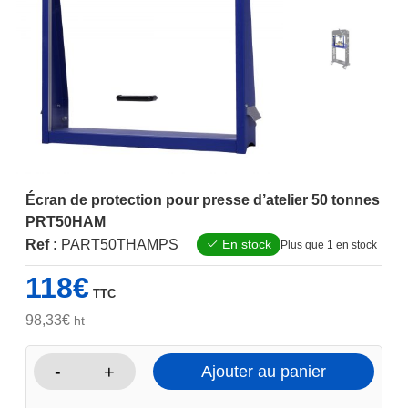
Écran de protection pour presse d’atelier 50 tonnes
PRT50HAM
Ref :
PART50THAMPS
En stock
Plus que 1 en stock
118
€
TTC
98,33
€
ht
-
+
Ajouter au panier
quantité
de