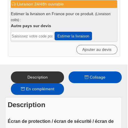
Livraison 24/48h ouvrable.
Écran
de
Estimer la livraison en France pour ce produit.
(Livraison
protection
colis) :
pour
Autre pays sur devis
presse
Estimer la livraison
d'atelier
50
Ajouter au devis
tonnes
PRT50HAM
Description
Colisage
En complément
Description
Écran de protection / écran de sécurité / écran de