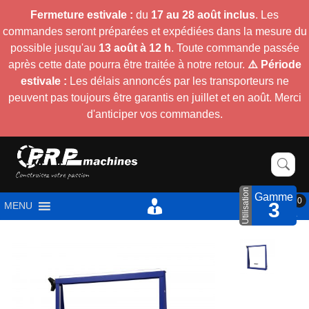
Fermeture estivale :
du
17 au 28 août inclus
. Les
commandes seront préparées et expédiées dans la mesure du
possible jusqu'au
13 août à 12 h
. Toute commande passée
après cette date pourra être traitée à notre retour.
⚠️ Période
estivale :
Les délais annoncés par les transporteurs ne
peuvent pas toujours être garantis en juillet et en août. Merci
d'anticiper vos commandes.
Utilisation
Gamme
0
3
MENU