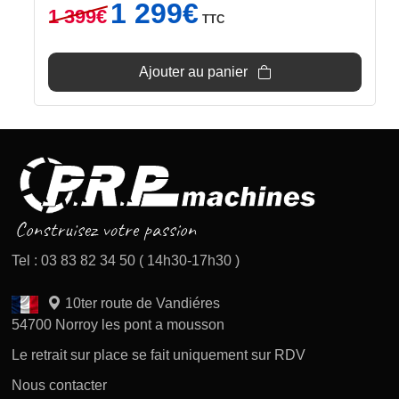
Le
Le
1 299
€
1 399
€
TTC
prix
prix
initial
actuel
était :
est :
Ajouter au panier
1
1
399€.
299€.
Tel : 03 83 82 34 50 ( 14h30-17h30 )
10ter route de Vandiéres
54700 Norroy les pont a mousson
Le retrait sur place se fait uniquement sur RDV
Nous contacter