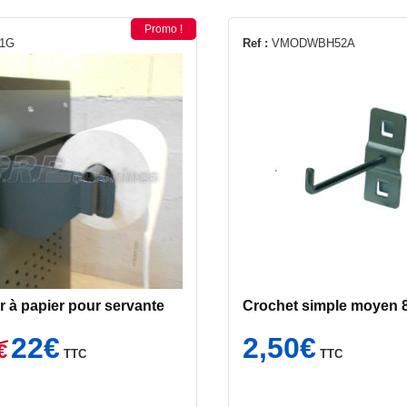
Promo !
1G
Ref :
VMODWBH52A
r à papier pour servante
Crochet simple moyen
Le
Le
22
€
2,50
€
€
TTC
TTC
prix
prix
initial
actuel
était :
est :