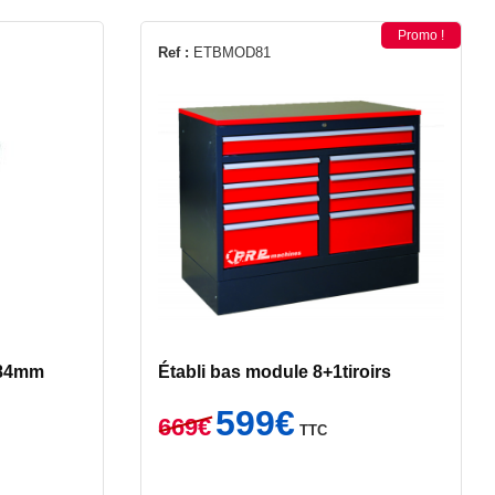
Promo !
Ref :
ETBMOD81
 84mm
Établi bas module 8+1tiroirs
Le
Le
599
€
669
€
TTC
prix
prix
initial
actuel
était :
est :