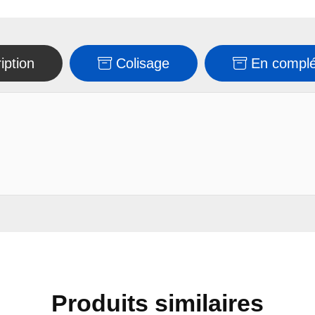
iption
Colisage
En compl
Produits similaires