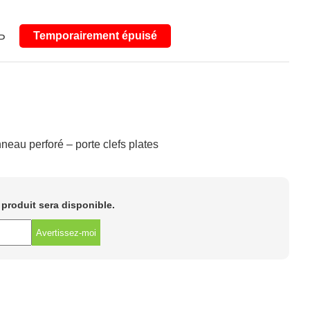
Temporairement épuisé
P
neau perforé – porte clefs plates
e produit sera disponible.
Avertissez-moi