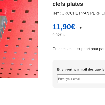
clefs plates
Ref :
CROCHET/PAN PERF C
11,90
€
TTC
9,92
€
ht
Crochets multi support pour pan
Etre averti par mail dès que l