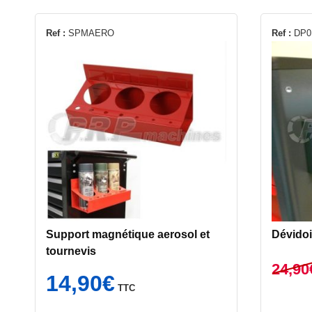
Ref :
SPMAERO
Ref :
DP0
Support magnétique aerosol et
Dévidoi
tournevis
24,90
14,90
€
TTC