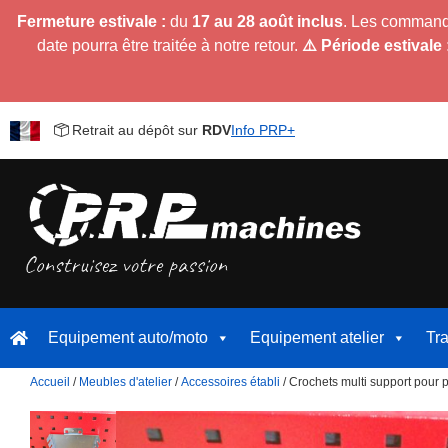
Fermeture estivale :
du
17 au 28 août inclus
. Les command
date pourra être traitée à notre retour.
⚠️ Période estivale 
Retrait au dépôt sur
RDV
Info PRP+
Equipement auto/moto
Equipement atelier
Tr
Accueil
/
Meubles d'atelier
/
Accessoires établi
/ Crochets multi support pour p