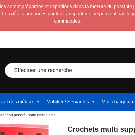
es seront préparées et expédiées dans la mesure du possible 
:
Les délais annoncés par les transporteurs ne peuvent pas toujour
commandes.
Effectuer une recherche
avail des métaux
Mobilier / Servantes
Mini chargeur 
anneau perforé- porte clefs plates
Crochets multi sup