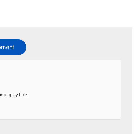
ément
mme gray line.