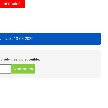
ent épuisé
vers le : 13-08-2026
e produit sera disponible.
Avertissez-moi