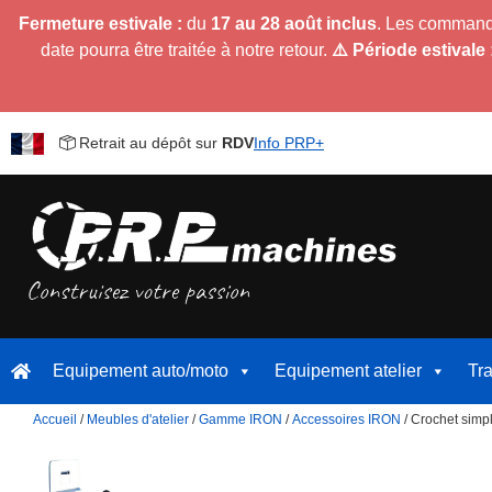
Fermeture estivale :
du
17 au 28 août inclus
. Les command
date pourra être traitée à notre retour.
⚠️ Période estivale 
Retrait au dépôt sur
RDV
Info PRP+
Equipement auto/moto
Equipement atelier
Tr
Accueil
/
Meubles d'atelier
/
Gamme IRON
/
Accessoires IRON
/ Crochet simp