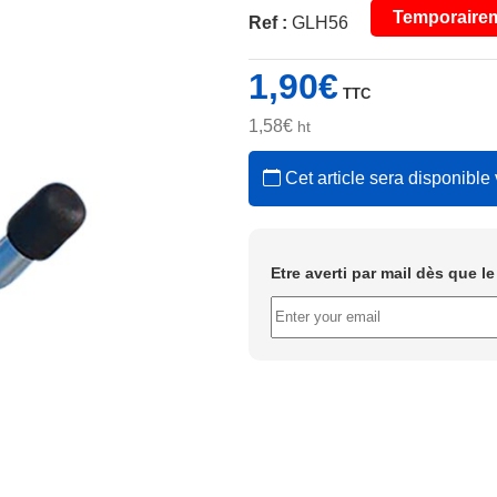
Temporairem
Ref :
GLH56
1,90
€
TTC
1,58
€
ht
Cet article sera disponible 
Etre averti par mail dès que l