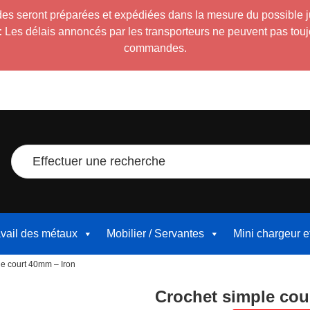
es seront préparées et expédiées dans la mesure du possible 
:
Les délais annoncés par les transporteurs ne peuvent pas toujour
commandes.
Effectuer une recherche
avail des métaux
Mobilier / Servantes
Mini chargeur 
le court 40mm – Iron
Crochet simple cou