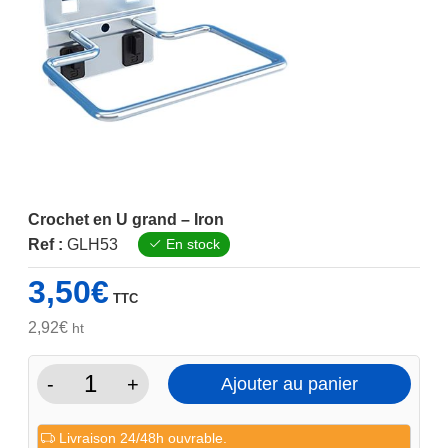
Crochet en U grand – Iron
Ref :
GLH53
En stock
3,50
€
TTC
2,92
€
ht
-
+
Ajouter au panier
quantité
de
Livraison 24/48h ouvrable.
Crochet