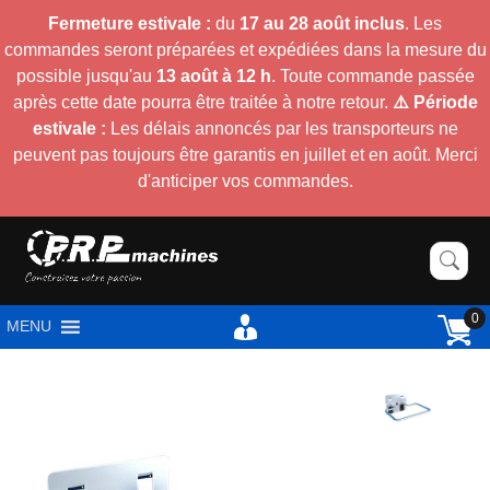
Fermeture estivale :
du
17 au 28 août inclus
. Les
commandes seront préparées et expédiées dans la mesure du
possible jusqu'au
13 août à 12 h
. Toute commande passée
après cette date pourra être traitée à notre retour.
⚠️ Période
estivale :
Les délais annoncés par les transporteurs ne
peuvent pas toujours être garantis en juillet et en août. Merci
d'anticiper vos commandes.
0
MENU