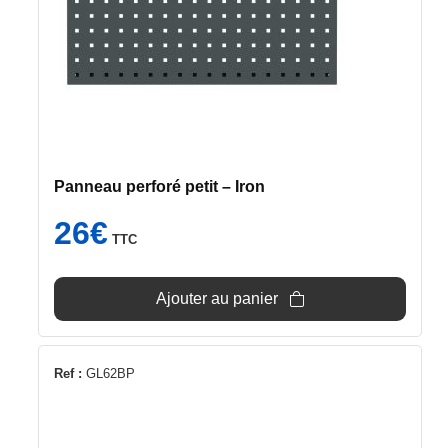
Panneau perforé petit – Iron
26
€
TTC
Ajouter au panier
Ref :
GL62BP