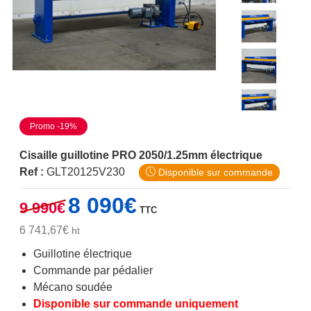
Promo -19%
Cisaille guillotine PRO 2050/1.25mm électrique
Ref :
GLT20125V230
Disponible sur commande
Le
Le
8 090
€
9 990
€
TTC
prix
prix
initial
actuel
6 741,67
€
ht
était :
est :
Guillotine électrique
9
8
Commande par pédalier
990€.
090€.
Mécano soudée
Disponible sur commande uniquement