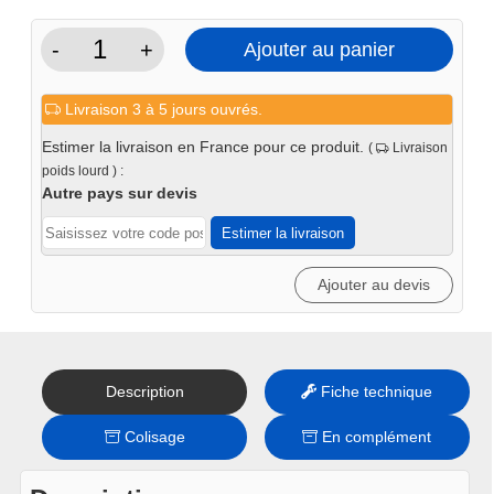
-
+
Ajouter au panier
quantité
de
Livraison 3 à 5 jours ouvrés.
Cisaille
guillotine
Estimer la livraison en France pour ce produit.
(
Livraison
PRO
poids lourd ) :
2050/1.25mm
Autre pays sur devis
électrique
Estimer la livraison
Ajouter au devis
Description
Fiche technique
Colisage
En complément