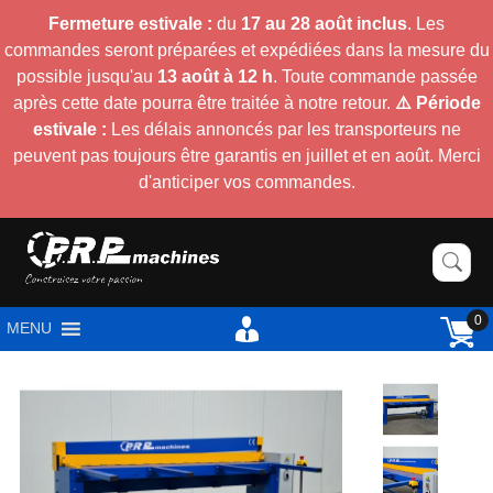
Fermeture estivale :
du
17 au 28 août inclus
. Les
commandes seront préparées et expédiées dans la mesure du
possible jusqu'au
13 août à 12 h
. Toute commande passée
après cette date pourra être traitée à notre retour.
⚠️ Période
estivale :
Les délais annoncés par les transporteurs ne
peuvent pas toujours être garantis en juillet et en août. Merci
d'anticiper vos commandes.
0
MENU