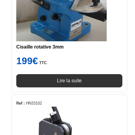
Cisaille rotative 3mm
199
€
TTC
Lire la suite
Ref :
HN33102