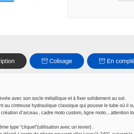
3
matrices
iption
Colisage
En compl
ivrée avec son socle métallique et à fixer solidement au sol.
t au cintreuse hydraulique classique qui pousse le tube où il su
réation d’arceau , cadre moto custom, ligne moto…attention toute f
e type “cliquet”(utilisation avec un levier) .