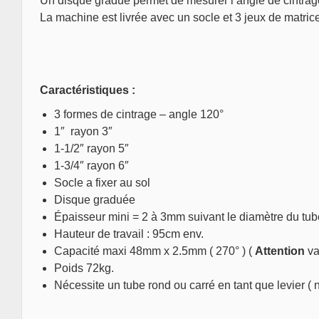
Un disque gradué permet de mesurer l’angle de cintrage 
La machine est livrée avec un socle et 3 jeux de matrice
Caractéristiques :
3 formes de cintrage – angle 120°
1″ rayon 3″
1-1/2″ rayon 5″
1-3/4″ rayon 6″
Socle a fixer au sol
Disque graduée
Épaisseur mini = 2 à 3mm suivant le diamètre du tu
Hauteur de travail : 95cm env.
Capacité maxi 48mm x 2.5mm ( 270° ) (
Attention
va
Poids 72kg.
Nécessite un tube rond ou carré en tant que levier ( n