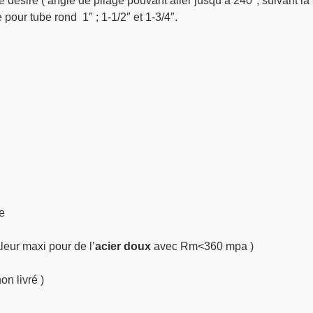
désiré ( angle de pliage pouvant aller jusqu’à 240°, suivant la 
 pour tube rond 1″ ; 1-1/2″ et 1-3/4″.
be
leur maxi pour de l’
acier doux
avec Rm<360 mpa )
on livré )