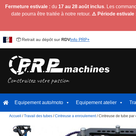
Fermeture estivale :
du
17 au 28 août inclus
. Les command
date pourra être traitée à notre retour.
⚠️ Période estivale 
Retrait au dépôt sur
RDV
Info PRP+
Equipement auto/moto
Equipement atelier
Tr
Accueil
/
Travail des tubes
/
Cintreuse a enroulement
/ Cintreuse de tube par