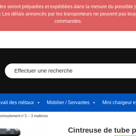
es seront préparées et expédiées dans la mesure du possible 
:
Les délais annoncés par les transporteurs ne peuvent pas toujour
commandes.
Effectuer une recherche
avail des métaux
Mobilier / Servantes
Mini chargeur 
 enroulement n°2 – 3 matrices
Cintreuse de tube p