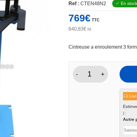
Ref :
CTEN48N2
En stoc
769
€
TTC
640,83
€
ht
Cintreuse a enroulement 3 for
-
+
quantité
de
Cintreuse
Livr
de
tube
Estimer
) :
par
Autre 
enroulement
n°2
-