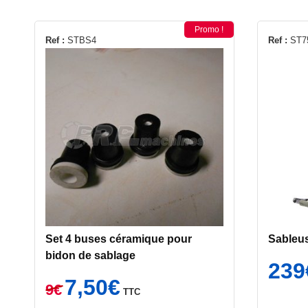
Promo !
Ref :
STBS4
Ref :
ST7
Set 4 buses céramique pour
Sableus
bidon de sablage
239
Le
Le
7,50
€
9
€
TTC
prix
prix