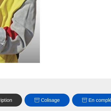
iption
Colisage
En compl