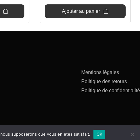
était :
est :
37€.
34€.
Ajouter au panier
Mentions légales
Politique des retours
Politique de confidentialité
e, nous supposerons que vous en êtes satisfait.
OK