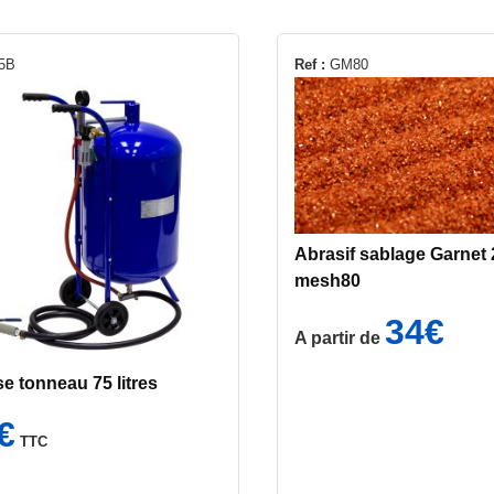
Ce
5B
Ref :
GM80
produit
a
plusieurs
variations.
Les
options
peuvent
Abrasif sablage Garnet 
être
mesh80
choisies
34
€
sur
A partir de
la
page
e tonneau 75 litres
du
€
produit
TTC