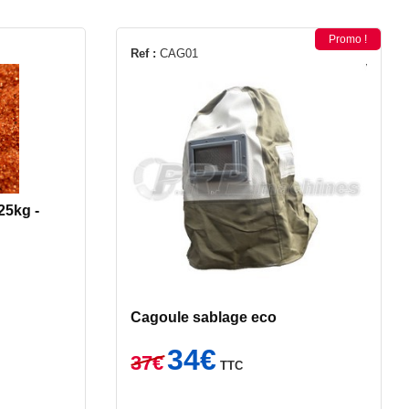
Promo !
Ref :
CAG01
25kg -
Cagoule sablage eco
Le
Le
34
€
37
€
TTC
prix
prix
initial
actuel