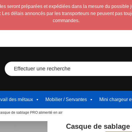
es seront préparées et expédiées dans la mesure du possible 
:
Les délais annoncés par les transporteurs ne peuvent pas toujour
commandes.
Effectuer une recherche
avail des métaux
Mobilier / Servantes
Mini chargeur 
Casque de sablage PRO alimenté en air
Casque de sablage 