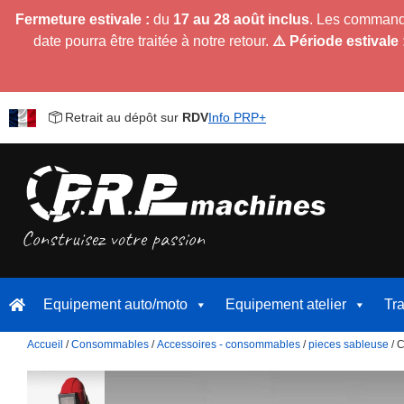
Fermeture estivale :
du
17 au 28 août inclus
. Les command
date pourra être traitée à notre retour.
⚠️ Période estivale 
Retrait au dépôt sur
RDV
Info PRP+
Equipement auto/moto
Equipement atelier
Tr
Accueil
/
Consommables
/
Accessoires - consommables
/
pieces sableuse
/ 