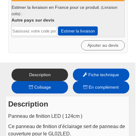
panneau
Estimer la livraison en France pour ce produit.
(Livraison
éclairage
colis) :
(124cm)
Autre pays sur devis
-
Estimer la livraison
Iron
Ajouter au devis
Description
Fiche technique
Colisage
En complément
Description
Panneau de finition LED ( 124cm )
Ce panneau de finition d’éclairage sert de panneau de
couverture pour le GL02LED.