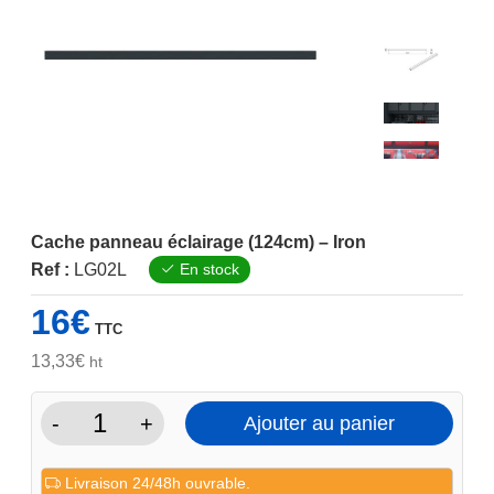
Cache panneau éclairage (124cm) – Iron
Ref :
LG02L
En stock
16
€
TTC
13,33
€
ht
-
+
Ajouter au panier
quantité
de
Livraison 24/48h ouvrable.
Cache