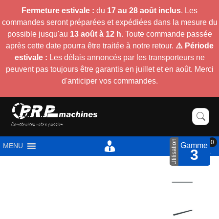
Fermeture estivale :
du
17 au 28 août inclus
. Les
commandes seront préparées et expédiées dans la mesure du
possible jusqu'au
13 août à 12 h
. Toute commande passée
après cette date pourra être traitée à notre retour.
⚠️ Période
estivale :
Les délais annoncés par les transporteurs ne
peuvent pas toujours être garantis en juillet et en août. Merci
d'anticiper vos commandes.
Utilisation
0
Gamme
MENU
3