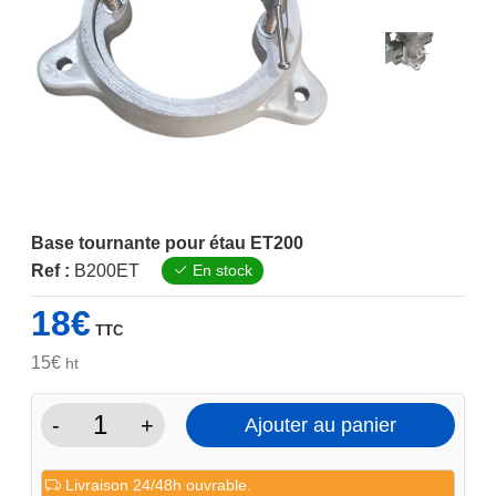
Base tournante pour étau ET200
Ref :
B200ET
En stock
18
€
TTC
15
€
ht
-
+
Ajouter au panier
quantité
de
Livraison 24/48h ouvrable.
Base