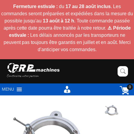
Fermeture estivale :
du
17 au 28 août inclus
. Les
commandes seront préparées et expédiées dans la mesure du
possible jusqu'au
13 août à 12 h
. Toute commande passée
après cette date pourra être traitée à notre retour.
⚠️ Période
estivale :
Les délais annoncés par les transporteurs ne
peuvent pas toujours être garantis en juillet et en août. Merci
d'anticiper vos commandes.
0
MENU