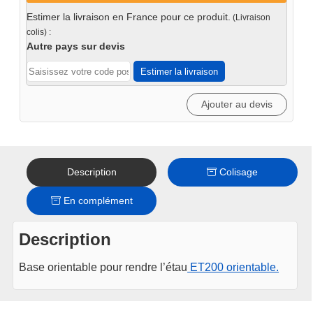
tournante
Estimer la livraison en France pour ce produit.
(Livraison
pour
colis) :
étau
Autre pays sur devis
ET200
Estimer la livraison
Ajouter au devis
Description
Colisage
En complément
Description
Base orientable pour rendre l’étau
ET200 orientable.