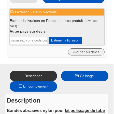
quantité
de
Livraison 24/48h ouvrable.
Bandes
nylon
Estimer la livraison en France pour ce produit.
(Livraison
brossage
colis) :
ponceuse
Autre pays sur devis
620x40
Estimer la livraison
mm
(x3pc)
Ajouter au devis
Description
Colisage
En complément
Description
Bandes abrasives nylon pour
kit polissage de tube