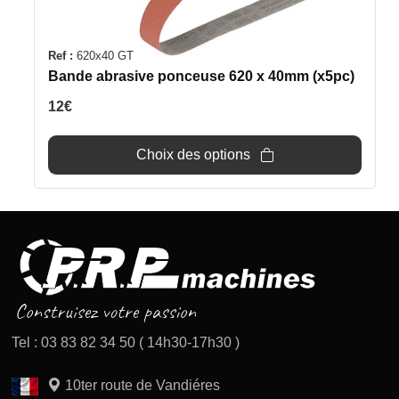
plusieurs
variations.
Les
Ref :
620x40 GT
options
Bande abrasive ponceuse 620 x 40mm (x5pc)
peuvent
12
€
être
choisies
Choix des options
sur
la
page
du
produit
Tel : 03 83 82 34 50 ( 14h30-17h30 )
10ter route de Vandiéres