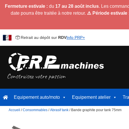
Fermeture estivale :
du
17 au 28 août inclus
. Les command
date pourra être traitée à notre retour.
⚠️ Période estivale 
Retrait au dépôt sur
RDV
Info PRP+
Equipement auto/moto
Equipement atelier
Tr
Accueil
/
Consommables
/
Abrasif tank
/ Bande graphite pour tank 75mm