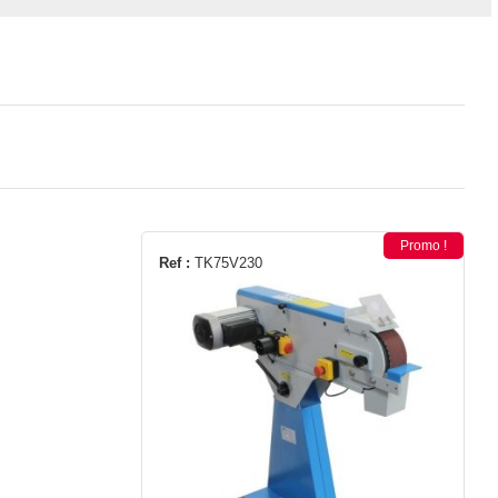
Promo !
Ref :
TK75V230