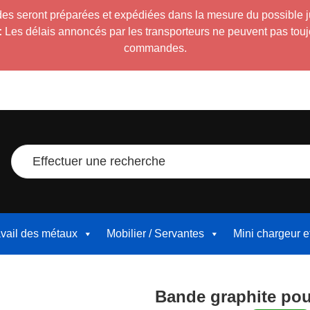
es seront préparées et expédiées dans la mesure du possible 
:
Les délais annoncés par les transporteurs ne peuvent pas toujour
commandes.
Effectuer une recherche
avail des métaux
Mobilier / Servantes
Mini chargeur 
Bande graphite po