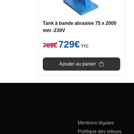
Tank à bande abrasive 75 x 2000
mm -230V
Le
Le
729
€
769
€
TTC
prix
prix
initial
actuel
était :
est :
Ajouter au panier
769€.
729€.
Mentions légales
Politique des retours