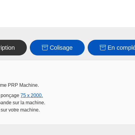
iption
Colisage
En compl
amme PRP Machine.
de ponçage
75 x 2000.
 bande sur la machine.
 sur votre machine.