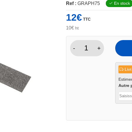
Ref :
GRAPH75
En stock
12
€
TTC
10
€
ht
-
+
quantité
de
Bande
Livr
graphite
pour
Estimer
Autre 
tank
75mm