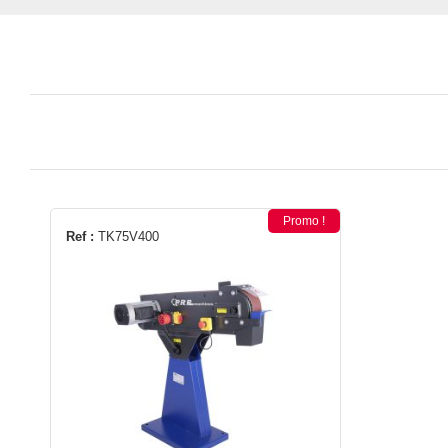
Promo !
Ref :
TK75V400