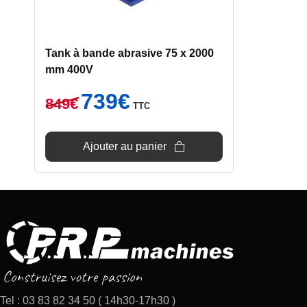
Tank à bande abrasive 75 x 2000
mm 400V
Le
Le
739
€
849
€
TTC
prix
prix
initial
actuel
était :
est :
Ajouter au panier
849€.
739€.
Tel : 03 83 82 34 50 ( 14h30-17h30 )