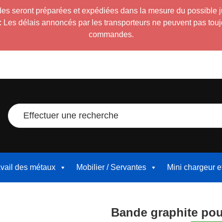
es seront préparées et expédiées dans la mesure du possible 
:
Les délais annoncés par les transporteurs ne peuvent pas toujour
commandes.
Effectuer une recherche
avail des métaux
Mobilier / Servantes
Mini chargeur 
Bande graphite po