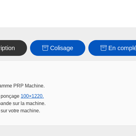
iption
Colisage
En compl
 gamme PRP Machine.
de ponçage
100×1220
.
 bande sur la machine.
 sur votre machine.