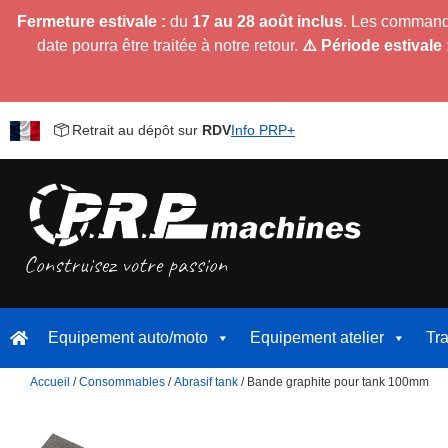
Fermeture estivale :
du
17 au 28 août inclus
. Les command
date pourra être traitée à notre retour.
⚠️ Période estivale 
Retrait au dépôt sur
RDV
Info PRP+
Equipement auto/moto
Equipement atelier
Tr
Accueil
/
Consommables
/
Abrasif tank
/ Bande graphite pour tank 100mm