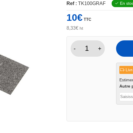
Ref :
TK100GRAF
En sto
10
€
TTC
8,33
€
ht
-
+
quantité
de
Bande
Livr
graphite
pour
Estimer
Autre 
tank
100mm