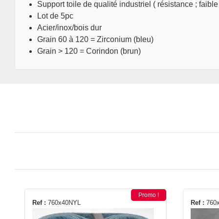
Support toile de qualité industriel ( résistance ; faible
Lot de 5pc
Acier/inox/bois dur
Grain 60 à 120 = Zirconium (bleu)
Grain > 120 = Corindon (brun)
Promo !
Ce
Ce
Ref :
760x40NYL
Ref :
760
produit
produit