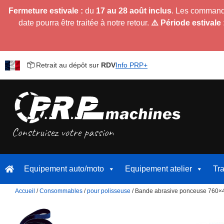
Fermeture estivale :
du
17 au 28 août inclus
. Les command
date pourra être traitée à notre retour.
⚠️ Période estivale 
Retrait au dépôt sur
RDV
Info PRP+
Equipement auto/moto
Equipement atelier
Tr
Accueil
/
Consommables
/
pour polisseuse
/ Bande abrasive ponceuse 760×