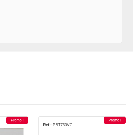
Promo !
Promo !
Ref :
PBT760VC