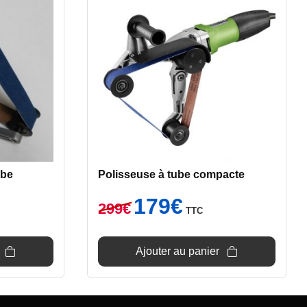
ube
Polisseuse à tube compacte
Le
Le
179
€
299
€
TTC
prix
prix
initial
actuel
était :
est :
Ajouter au panier
299€.
179€.