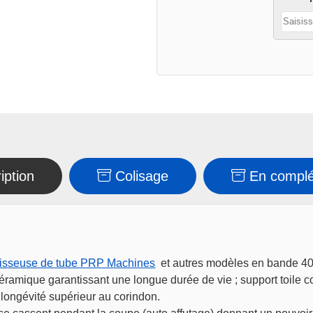
mm
(x5pc)
iption
Colisage
En compl
lisseuse de tube PRP Machines
et autres modèles en bande 4
mique garantissant une longue durée de vie ; support toile co
 longévité supérieur au corindon.