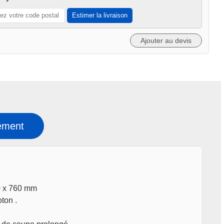
Estimer la livraison
Ajouter au devis
ément
0 x 760 mm
ton .