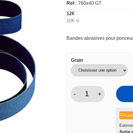
Ref :
760x40 GT
12
€
10
€
ht
Bandes abrasives pour ponceu
Grain
-
+
quantité
de
Bande
Livr
abrasive
ponceuse
Estimer
Autre 
760x40