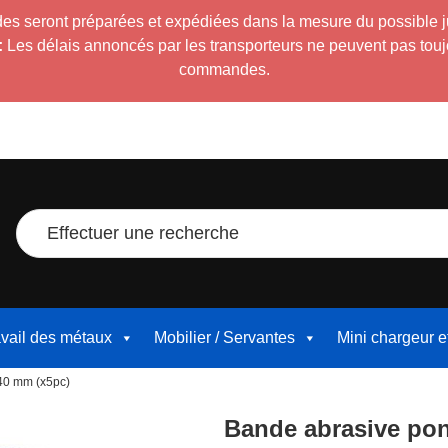
es seront préparées et expédiées dans la mesure du possible 
:
Les délais annoncés par les transporteurs ne peuvent pas toujour
commandes.
Effectuer une recherche
avail des métaux
Mobilier / Servantes
Mini chargeur 
40 mm (x5pc)
Bande abrasive po