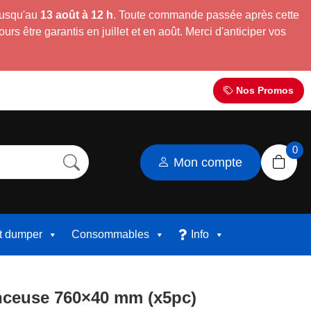
jusqu'au
13 août à 12 h
. Toute commande passée après cette
s être garantis en juillet et en août. Merci d'anticiper vos
Nos Promos
0
Mon compte
et dumper
Consommables
Info
nceuse 760×40 mm (x5pc)