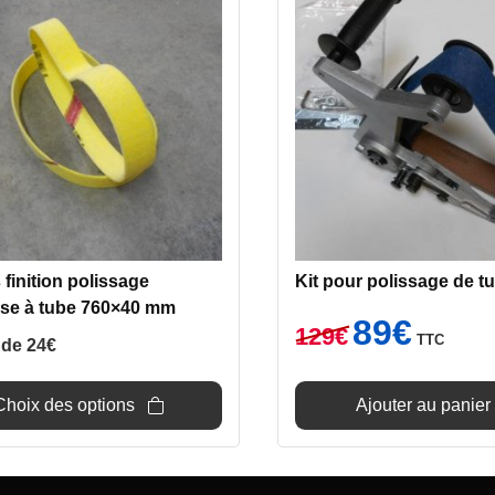
s
ns.
s
finition polissage
Kit pour polissage de t
se à tube 760×40 mm
Le
Le
89
€
129
€
TTC
prix
prix
r de
24
€
initial
actuel
était :
est :
Choix des options
Ajouter au panier
129€.
89€.