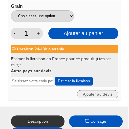
Grain
-
+
Ajouter au panier
quantité
de
Livraison 24/48h ouvrable.
Bande
abrasive
Estimer la livraison en France pour ce produit.
(Livraison
grugeuse
colis) :
100x2000
Autre pays sur devis
(2pc
Estimer la livraison
à
10pc)
Ajouter au devis
céramique
Description
Colisage