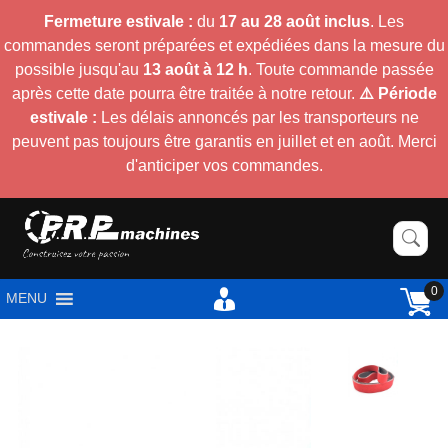
Fermeture estivale :
du
17 au 28 août inclus
. Les
commandes seront préparées et expédiées dans la mesure du
possible jusqu'au
13 août à 12 h
. Toute commande passée
après cette date pourra être traitée à notre retour.
⚠️ Période
estivale :
Les délais annoncés par les transporteurs ne
peuvent pas toujours être garantis en juillet et en août. Merci
d'anticiper vos commandes.
0
MENU