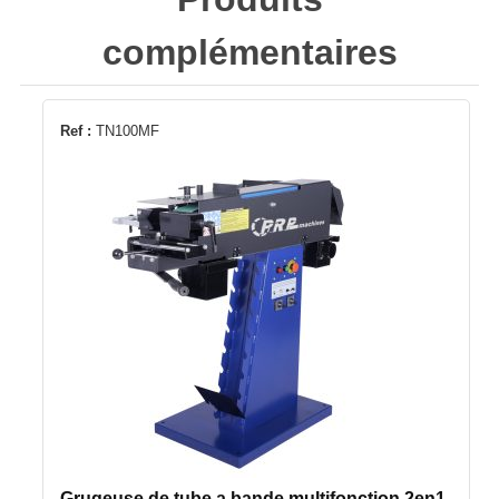
complémentaires
Ref :
TN100MF
Grugeuse de tube a bande multifonction 2en1