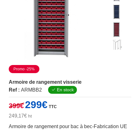
Promo -25%
Armoire de rangement visserie
Ref :
ARMBB2
En stock
Le
Le
299
€
399
€
TTC
prix
prix
initial
actuel
249,17
€
ht
était :
est :
Armoire de rangement pour bac à bec-Fabrication UE
399€.
299€.