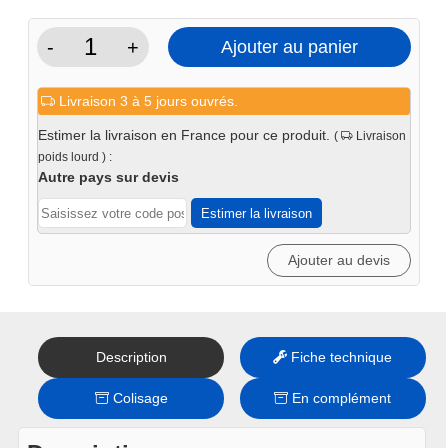
-
+
Ajouter au panier
quantité
de
Livraison 3 à 5 jours ouvrés.
Armoire
de
Estimer la livraison en France pour ce produit.
(
Livraison
rangement
poids lourd ) :
visserie
Autre pays sur devis
Estimer la livraison
Ajouter au devis
Description
Fiche technique
Colisage
En complément