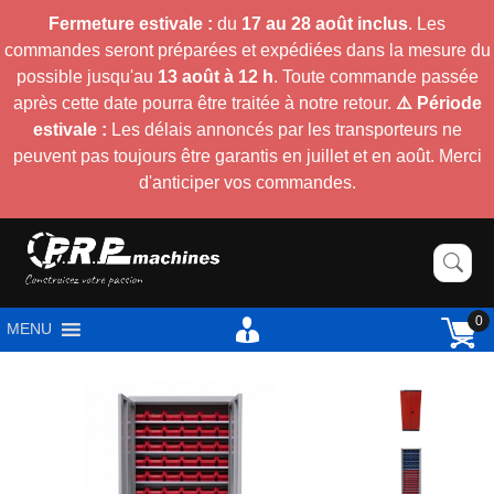
Fermeture estivale :
du
17 au 28 août inclus
. Les
commandes seront préparées et expédiées dans la mesure du
possible jusqu'au
13 août à 12 h
. Toute commande passée
après cette date pourra être traitée à notre retour.
⚠️ Période
estivale :
Les délais annoncés par les transporteurs ne
peuvent pas toujours être garantis en juillet et en août. Merci
d'anticiper vos commandes.
0
MENU