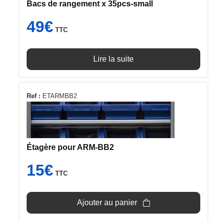
Bacs de rangement x 35pcs-small
49
€
TTC
Lire la suite
Ref :
ETARMBB2
Étagère pour ARM-BB2
15
€
TTC
Ajouter au panier