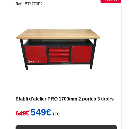
Ref :
ET17T3P2
Établi d’atelier PRO 1700mm 2 portes 3 tiroirs
Le
Le
549
€
649
€
TTC
prix
prix
initial
actuel