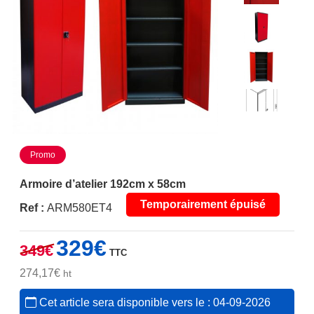
Promo
Armoire d’atelier 192cm x 58cm
Temporairement épuisé
Ref :
ARM580ET4
Le
Le
329
€
349
€
TTC
prix
prix
initial
actuel
274,17
€
ht
était :
est :
Cet article sera disponible vers le : 04-09-2026
349€.
329€.