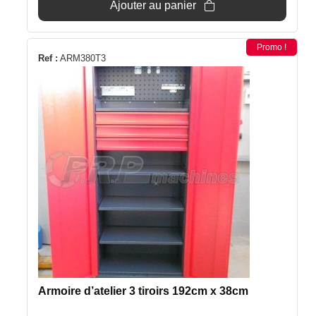
était :
est :
Ajouter au panier
649€.
549€.
Promo !
Ref :
ARM380T3
Armoire d’atelier 3 tiroirs 192cm x 38cm
Le
Le