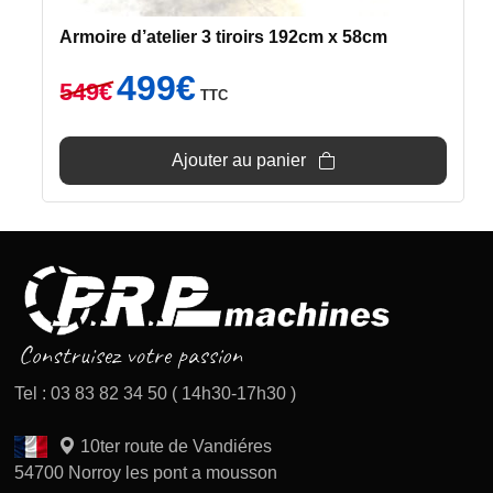
Armoire d’atelier 3 tiroirs 192cm x 58cm
Le
Le
499
€
549
€
TTC
prix
prix
initial
actuel
était :
est :
Ajouter au panier
549€.
499€.
Tel : 03 83 82 34 50 ( 14h30-17h30 )
10ter route de Vandiéres
54700 Norroy les pont a mousson