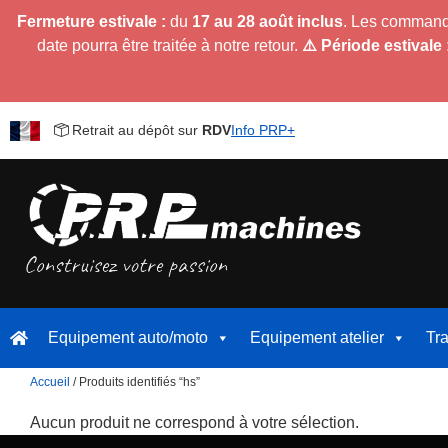
Fermeture estivale :
du
17 au 28 août inclus
. Les command
date pourra être traitée à notre retour.
⚠️ Période estivale 
Retrait au dépôt sur
RDV
Info PRP+
Equipement auto/moto
Equipement atelier
Tr
Accueil
/ Produits identifiés “hs”
Aucun produit ne correspond à votre sélection.