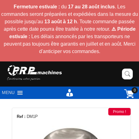
Fermeture estivale :
du
17 au 28 août inclus
. Les
commandes seront préparées et expédiées dans la mesure du
possible jusqu'au
13 août à 12 h
. Toute commande passée
après cette date pourra être traitée à notre retour.
⚠️ Période
estivale :
Les délais annoncés par les transporteurs ne
peuvent pas toujours être garantis en juillet et en août. Merci
d'anticiper vos commandes.
0
MENU
Promo !
Ref :
DM1P