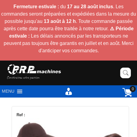
Fermeture estivale :
du
17 au 28 août inclus
. Les
commandes seront préparées et expédiées dans la mesure du
possible jusqu'au
13 août à 12 h
. Toute commande passée
après cette date pourra être traitée à notre retour.
⚠️ Période
estivale :
Les délais annoncés par les transporteurs ne
peuvent pas toujours être garantis en juillet et en août. Merci
d'anticiper vos commandes.
0
MENU
Ref :