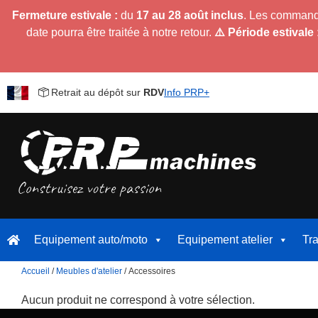
Fermeture estivale :
du
17 au 28 août inclus
. Les command
date pourra être traitée à notre retour.
⚠️ Période estivale 
Retrait au dépôt sur
RDV
Info PRP+
Equipement auto/moto
Equipement atelier
Tr
Accueil
/
Meubles d'atelier
/ Accessoires
Aucun produit ne correspond à votre sélection.