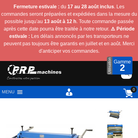
Fermeture estivale :
du
17 au 28 août inclus
. Les
commandes seront préparées et expédiées dans la mesure du
possible jusqu'au
13 août à 12 h
. Toute commande passée
après cette date pourra être traitée à notre retour.
⚠️ Période
estivale :
Les délais annoncés par les transporteurs ne
peuvent pas toujours être garantis en juillet et en août. Merci
d'anticiper vos commandes.
Utilisation
Gamme
2
0
MENU