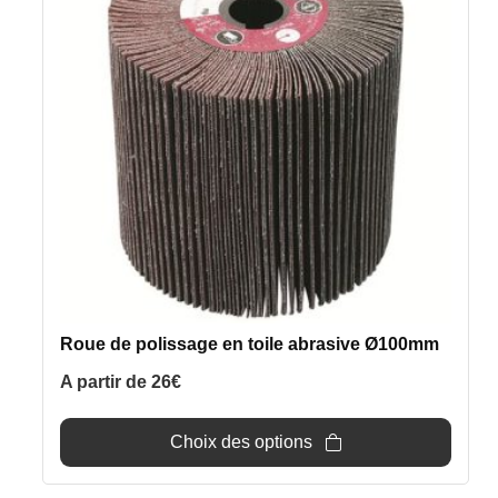
variations.
Les
options
peuvent
être
choisies
sur
la
page
du
produit
Roue de polissage en toile abrasive Ø100mm
A partir de
26
€
Choix des options