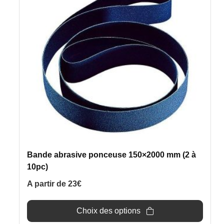
variations.
Les
options
peuvent
être
choisies
sur
la
page
du
produit
Bande abrasive ponceuse 150×2000 mm (2 à
10pc)
A partir de
23
€
Choix des options