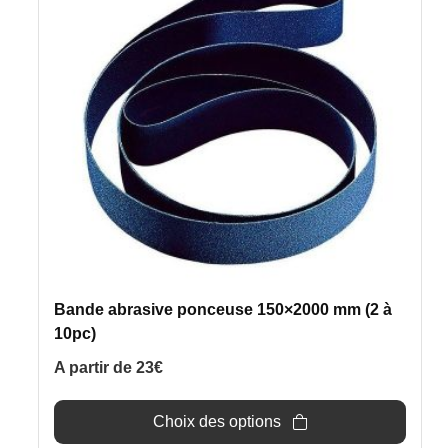
variations.
Les
options
peuvent
être
choisies
sur
la
page
du
produit
Bande abrasive ponceuse 150×2000 mm (2 à
10pc)
A partir de
23
€
Choix des options